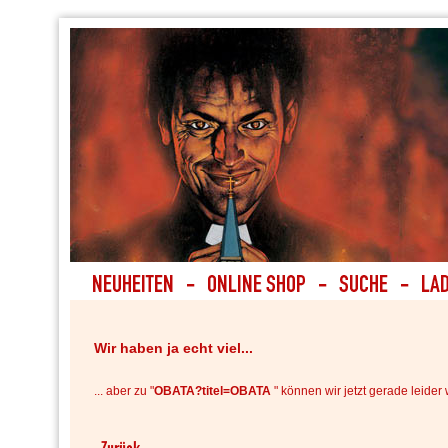
Wir haben ja echt viel...
... aber zu "
OBATA?titel=OBATA
" können wir jetzt gerade leider 