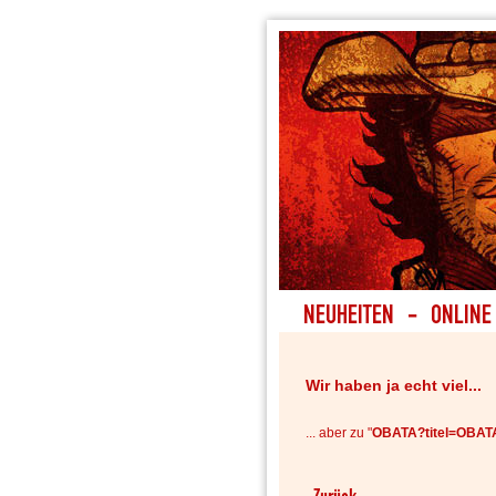
Wir haben ja echt viel...
... aber zu "
OBATA?titel=OBA