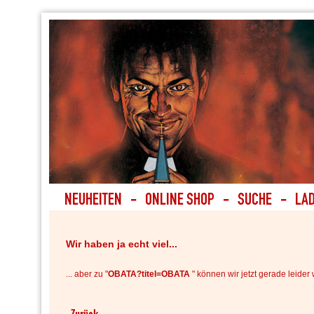
Wir haben ja echt viel...
... aber zu "
OBATA?titel=OBATA
" können wir jetzt gerade leider 