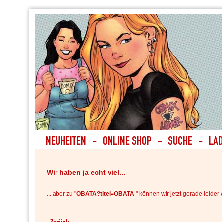
Wir haben ja echt viel...
... aber zu "
OBATA?titel=OBATA
" können wir jetzt gerade leider 