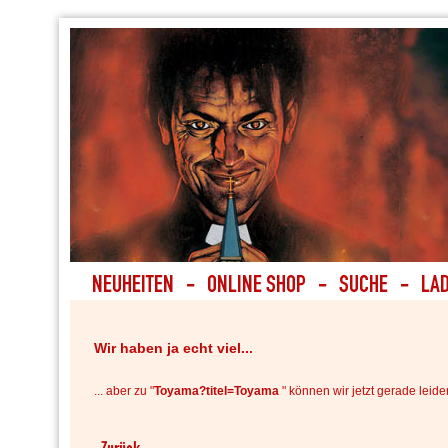
Wir haben ja echt viel...
... aber zu "
Toyama?titel=Toyama
" können wir jetzt gerade leider