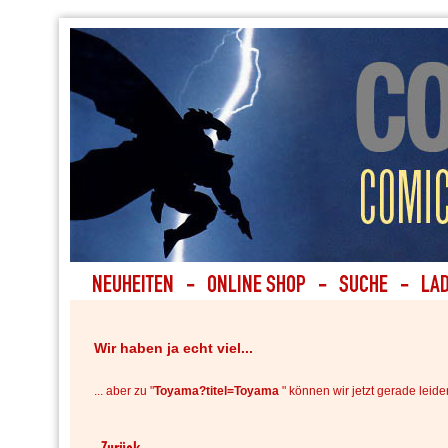
Wir haben ja echt viel...
... aber zu "
Toyama?titel=Toyama
" können wir jetzt gerade leider