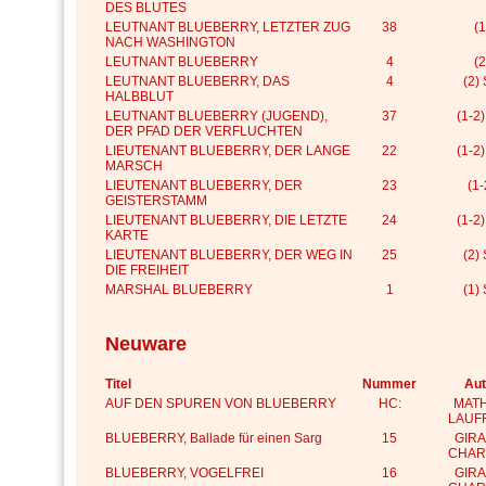
DES BLUTES
LEUTNANT BLUEBERRY, LETZTER ZUG
38
(1
NACH WASHINGTON
LEUTNANT BLUEBERRY
4
(2
LEUTNANT BLUEBERRY, DAS
4
(2)
HALBBLUT
LEUTNANT BLUEBERRY (JUGEND),
37
(1-2
DER PFAD DER VERFLUCHTEN
LIEUTENANT BLUEBERRY, DER LANGE
22
(1-2
MARSCH
LIEUTENANT BLUEBERRY, DER
23
(1-
GEISTERSTAMM
LIEUTENANT BLUEBERRY, DIE LETZTE
24
(1-2
KARTE
LIEUTENANT BLUEBERRY, DER WEG IN
25
(2)
DIE FREIHEIT
MARSHAL BLUEBERRY
1
(1)
Neuware
Titel
Nummer
Aut
AUF DEN SPUREN VON BLUEBERRY
HC:
MATH
LAUF
BLUEBERRY, Ballade für einen Sarg
15
GIRA
CHAR
BLUEBERRY, VOGELFREI
16
GIRA