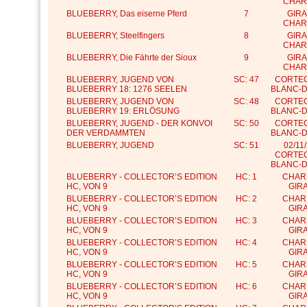
CHAR
BLUEBERRY, Das eiserne Pferd
7
GIRA
CHAR
BLUEBERRY, Steelfingers
8
GIRA
CHAR
BLUEBERRY, Die Fährte der Sioux
9
GIRA
CHAR
BLUEBERRY, JUGEND VON
SC: 47
CORTEG
BLUEBERRY 18: 1276 SEELEN
BLANC-
BLUEBERRY, JUGEND VON
SC: 48
CORTEG
BLUEBERRY 19: ERLÖSUNG
BLANC-
BLUEBERRY, JUGEND - DER KONVOI
SC: 50
CORTEG
DER VERDAMMTEN
BLANC-
BLUEBERRY, JUGEND
SC: 51
02/11
CORTEG
BLANC-
BLUEBERRY - COLLECTOR’S EDITION
HC: 1
CHARL
HC, VON 9
GIR
BLUEBERRY - COLLECTOR’S EDITION
HC: 2
CHARL
HC, VON 9
GIR
BLUEBERRY - COLLECTOR’S EDITION
HC: 3
CHARL
HC, VON 9
GIR
BLUEBERRY - COLLECTOR’S EDITION
HC: 4
CHARL
HC, VON 9
GIR
BLUEBERRY - COLLECTOR’S EDITION
HC: 5
CHARL
HC, VON 9
GIR
BLUEBERRY - COLLECTOR’S EDITION
HC: 6
CHARL
HC, VON 9
GIR