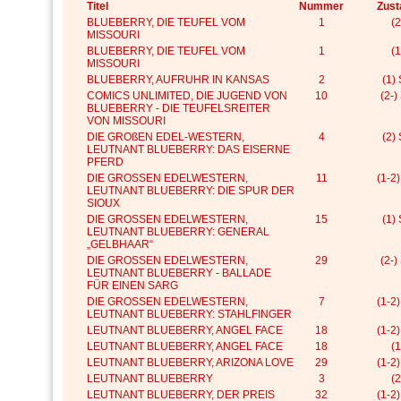
Titel
Nummer
Zust
BLUEBERRY, DIE TEUFEL VOM
1
(2
MISSOURI
BLUEBERRY, DIE TEUFEL VOM
1
(1
MISSOURI
BLUEBERRY, AUFRUHR IN KANSAS
2
(1)
COMICS UNLIMITED, DIE JUGEND VON
10
(2-)
BLUEBERRY - DIE TEUFELSREITER
VON MISSOURI
DIE GROßEN EDEL-WESTERN,
4
(2)
LEUTNANT BLUEBERRY: DAS EISERNE
PFERD
DIE GROSSEN EDELWESTERN,
11
(1-2
LEUTNANT BLUEBERRY: DIE SPUR DER
SIOUX
DIE GROSSEN EDELWESTERN,
15
(1)
LEUTNANT BLUEBERRY: GENERAL
„GELBHAAR“
DIE GROSSEN EDELWESTERN,
29
(2-)
LEUTNANT BLUEBERRY - BALLADE
FÜR EINEN SARG
DIE GROSSEN EDELWESTERN,
7
(1-2
LEUTNANT BLUEBERRY: STAHLFINGER
LEUTNANT BLUEBERRY, ANGEL FACE
18
(1-2
LEUTNANT BLUEBERRY, ANGEL FACE
18
(1
LEUTNANT BLUEBERRY, ARIZONA LOVE
29
(1-2
LEUTNANT BLUEBERRY
3
(2
LEUTNANT BLUEBERRY, DER PREIS
32
(1-2