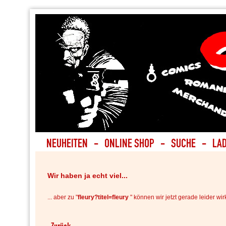
Wir haben ja echt viel...
... aber zu "
fleury?titel=fleury
" können wir jetzt gerade leider wirk