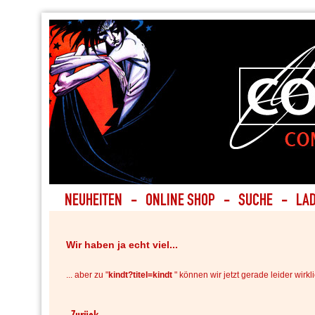
Wir haben ja echt viel...
... aber zu "
kindt?titel=kindt
" können wir jetzt gerade leider wirkli