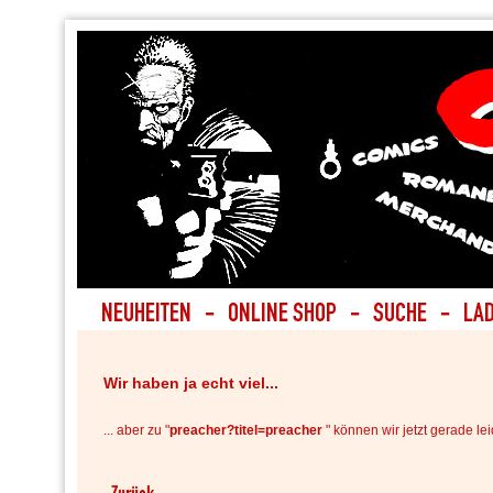
Wir haben ja echt viel...
... aber zu "
preacher?titel=preacher
" können wir jetzt gerade lei