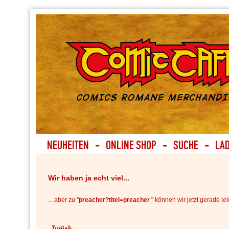
Wir haben ja echt viel...
... aber zu "
preacher?titel=preacher
" können wir jetzt gerade lei