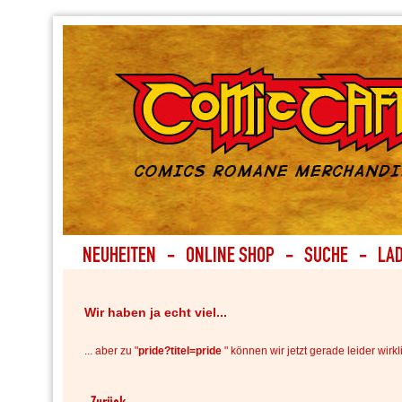
Wir haben ja echt viel...
... aber zu "
pride?titel=pride
" können wir jetzt gerade leider wirkl