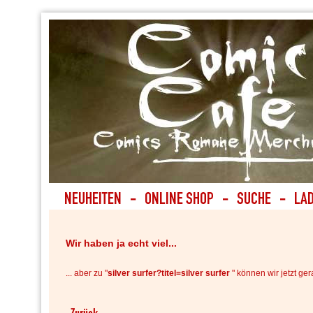
Wir haben ja echt viel...
... aber zu "
silver surfer?titel=silver surfer
" können wir jetzt ger