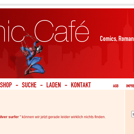
silver surfer
" können wir jetzt gerade leider wirklich nichts finden.