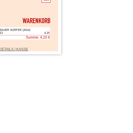
SILVER SURFER (2014)
13
4,20
Summe: 4,20 €
DETAILS / KASSE