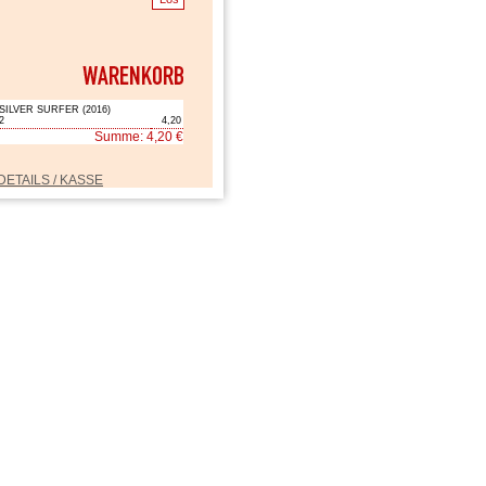
SILVER SURFER (2016)
2
4,20
Summe: 4,20 €
DETAILS / KASSE