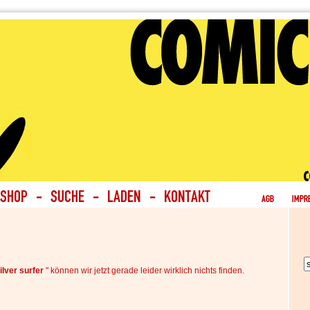
silver surfer
" können wir jetzt gerade leider wirklich nichts finden.