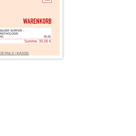
SILVER SURFER -
ANTHOLOGIE
HC
35,00
Summe: 35,00 €
DETAILS / KASSE