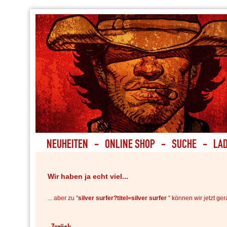
Wir haben ja echt viel...
... aber zu "
silver surfer?titel=silver surfer
" können wir jetzt ger