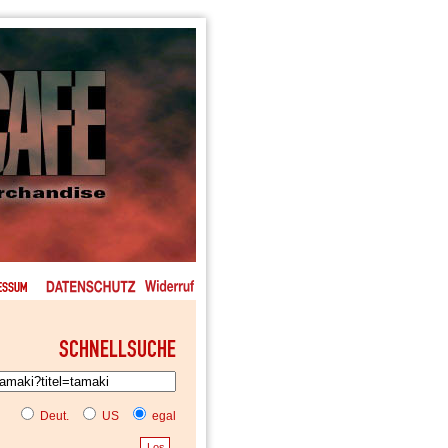
Deut.
US
egal