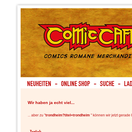
Wir haben ja echt viel...
... aber zu "
trondheim?titel=trondheim
" können wir jetzt gerade l