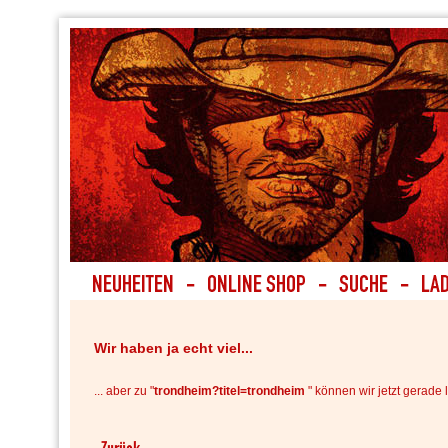
Wir haben ja echt viel...
... aber zu "
trondheim?titel=trondheim
" können wir jetzt gerade l