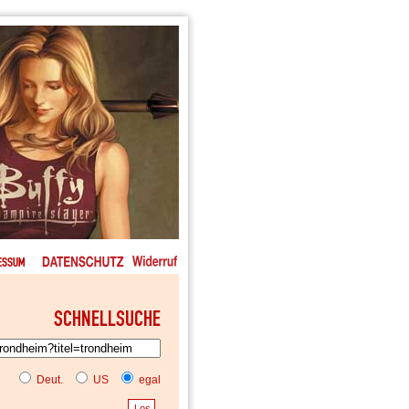
Deut.
US
egal