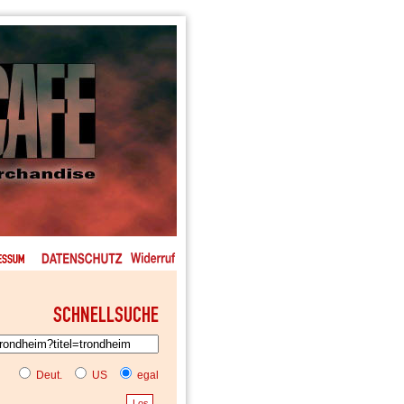
Deut.
US
egal