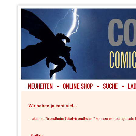
Wir haben ja echt viel...
... aber zu "
trondheim?titel=trondheim
" können wir jetzt gerade l