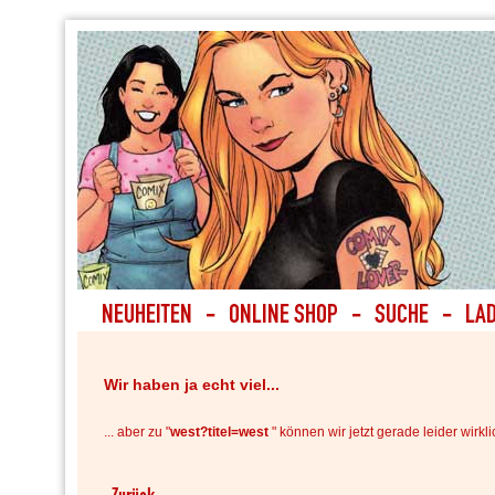
Wir haben ja echt viel...
... aber zu "
west?titel=west
" können wir jetzt gerade leider wirkli