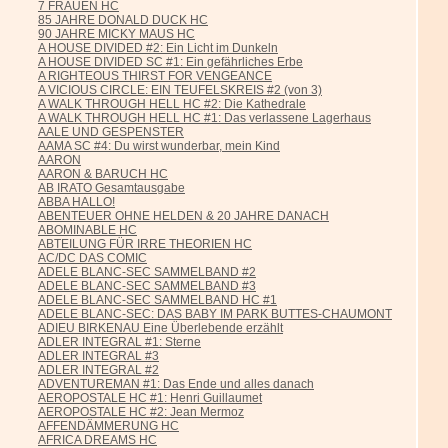
7 FRAUEN HC
85 JAHRE DONALD DUCK HC
90 JAHRE MICKY MAUS HC
A HOUSE DIVIDED #2: Ein Licht im Dunkeln
A HOUSE DIVIDED SC #1: Ein gefährliches Erbe
A RIGHTEOUS THIRST FOR VENGEANCE
A VICIOUS CIRCLE: EIN TEUFELSKREIS #2 (von 3)
A WALK THROUGH HELL HC #2: Die Kathedrale
A WALK THROUGH HELL HC #1: Das verlassene Lagerhaus
AALE UND GESPENSTER
AAMA SC #4: Du wirst wunderbar, mein Kind
AARON
AARON & BARUCH HC
AB IRATO Gesamtausgabe
ABBA HALLO!
ABENTEUER OHNE HELDEN & 20 JAHRE DANACH
ABOMINABLE HC
ABTEILUNG FÜR IRRE THEORIEN HC
AC/DC DAS COMIC
ADELE BLANC-SEC SAMMELBAND #2
ADELE BLANC-SEC SAMMELBAND #3
ADELE BLANC-SEC SAMMELBAND HC #1
ADELE BLANC-SEC: DAS BABY IM PARK BUTTES-CHAUMONT
ADIEU BIRKENAU Eine Überlebende erzählt
ADLER INTEGRAL #1: Sterne
ADLER INTEGRAL #3
ADLER INTEGRAL #2
ADVENTUREMAN #1: Das Ende und alles danach
AEROPOSTALE HC #1: Henri Guillaumet
AEROPOSTALE HC #2: Jean Mermoz
AFFENDÄMMERUNG HC
AFRICA DREAMS HC