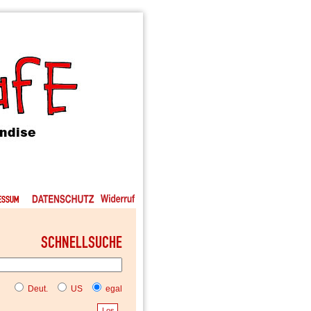
Deut.
US
egal