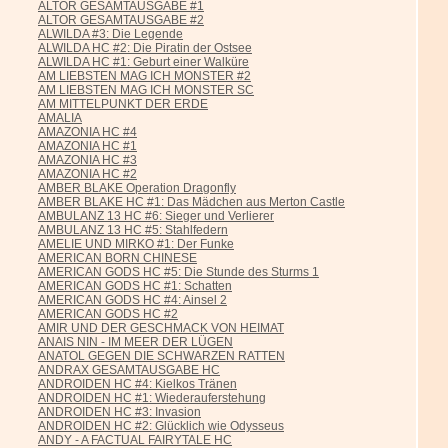
ALTOR GESAMTAUSGABE #1
ALTOR GESAMTAUSGABE #2
ALWILDA #3: Die Legende
ALWILDA HC #2: Die Piratin der Ostsee
ALWILDA HC #1: Geburt einer Walküre
AM LIEBSTEN MAG ICH MONSTER #2
AM LIEBSTEN MAG ICH MONSTER SC
AM MITTELPUNKT DER ERDE
AMALIA
AMAZONIA HC #4
AMAZONIA HC #1
AMAZONIA HC #3
AMAZONIA HC #2
AMBER BLAKE Operation Dragonfly
AMBER BLAKE HC #1: Das Mädchen aus Merton Castle
AMBULANZ 13 HC #6: Sieger und Verlierer
AMBULANZ 13 HC #5: Stahlfedern
AMELIE UND MIRKO #1: Der Funke
AMERICAN BORN CHINESE
AMERICAN GODS HC #5: Die Stunde des Sturms 1
AMERICAN GODS HC #1: Schatten
AMERICAN GODS HC #4: Ainsel 2
AMERICAN GODS HC #2
AMIR UND DER GESCHMACK VON HEIMAT
ANAIS NIN - IM MEER DER LÜGEN
ANATOL GEGEN DIE SCHWARZEN RATTEN
ANDRAX GESAMTAUSGABE HC
ANDROIDEN HC #4: Kielkos Tränen
ANDROIDEN HC #1: Wiederauferstehung
ANDROIDEN HC #3: Invasion
ANDROIDEN HC #2: Glücklich wie Odysseus
ANDY - A FACTUAL FAIRYTALE HC