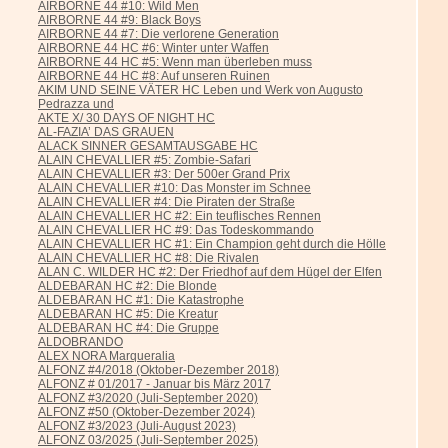
AIRBORNE 44 #10: Wild Men
AIRBORNE 44 #9: Black Boys
AIRBORNE 44 #7: Die verlorene Generation
AIRBORNE 44 HC #6: Winter unter Waffen
AIRBORNE 44 HC #5: Wenn man überleben muss
AIRBORNE 44 HC #8: Auf unseren Ruinen
AKIM UND SEINE VÄTER HC Leben und Werk von Augusto
Pedrazza und
AKTE X/ 30 DAYS OF NIGHT HC
AL-FAZIA’ DAS GRAUEN
ALACK SINNER GESAMTAUSGABE HC
ALAIN CHEVALLIER #5: Zombie-Safari
ALAIN CHEVALLIER #3: Der 500er Grand Prix
ALAIN CHEVALLIER #10: Das Monster im Schnee
ALAIN CHEVALLIER #4: Die Piraten der Straße
ALAIN CHEVALLIER HC #2: Ein teuflisches Rennen
ALAIN CHEVALLIER HC #9: Das Todeskommando
ALAIN CHEVALLIER HC #1: Ein Champion geht durch die Hölle
ALAIN CHEVALLIER HC #8: Die Rivalen
ALAN C. WILDER HC #2: Der Friedhof auf dem Hügel der Elfen
ALDEBARAN HC #2: Die Blonde
ALDEBARAN HC #1: Die Katastrophe
ALDEBARAN HC #5: Die Kreatur
ALDEBARAN HC #4: Die Gruppe
ALDOBRANDO
ALEX NORA Marqueralia
ALFONZ #4/2018 (Oktober-Dezember 2018)
ALFONZ # 01/2017 - Januar bis März 2017
ALFONZ #3/2020 (Juli-September 2020)
ALFONZ #50 (Oktober-Dezember 2024)
ALFONZ #3/2023 (Juli-August 2023)
ALFONZ 03/2025 (Juli-September 2025)