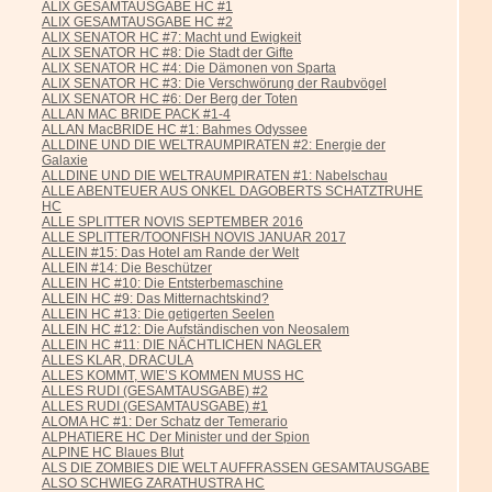
ALIX GESAMTAUSGABE HC #1
ALIX GESAMTAUSGABE HC #2
ALIX SENATOR HC #7: Macht und Ewigkeit
ALIX SENATOR HC #8: Die Stadt der Gifte
ALIX SENATOR HC #4: Die Dämonen von Sparta
ALIX SENATOR HC #3: Die Verschwörung der Raubvögel
ALIX SENATOR HC #6: Der Berg der Toten
ALLAN MAC BRIDE PACK #1-4
ALLAN MacBRIDE HC #1: Bahmes Odyssee
ALLDINE UND DIE WELTRAUMPIRATEN #2: Energie der
Galaxie
ALLDINE UND DIE WELTRAUMPIRATEN #1: Nabelschau
ALLE ABENTEUER AUS ONKEL DAGOBERTS SCHATZTRUHE
HC
ALLE SPLITTER NOVIS SEPTEMBER 2016
ALLE SPLITTER/TOONFISH NOVIS JANUAR 2017
ALLEIN #15: Das Hotel am Rande der Welt
ALLEIN #14: Die Beschützer
ALLEIN HC #10: Die Entsterbemaschine
ALLEIN HC #9: Das Mitternachtskind?
ALLEIN HC #13: Die getigerten Seelen
ALLEIN HC #12: Die Aufständischen von Neosalem
ALLEIN HC #11: DIE NÄCHTLICHEN NAGLER
ALLES KLAR, DRACULA
ALLES KOMMT, WIE’S KOMMEN MUSS HC
ALLES RUDI (GESAMTAUSGABE) #2
ALLES RUDI (GESAMTAUSGABE) #1
ALOMA HC #1: Der Schatz der Temerario
ALPHATIERE HC Der Minister und der Spion
ALPINE HC Blaues Blut
ALS DIE ZOMBIES DIE WELT AUFFRASSEN GESAMTAUSGABE
ALSO SCHWIEG ZARATHUSTRA HC