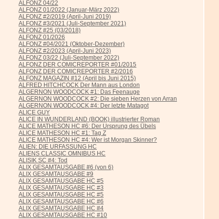
ALFONZ 04/22
ALFONZ 01/2022 (Januar-März 2022)
ALFONZ #2/2019 (April-Juni 2019)
ALFONZ #3/2021 (Juli-September 2021)
ALFONZ #25 (03/2018)
ALFONZ 01/2026
ALFONZ #04/2021 (Oktober-Dezember)
ALFONZ #2/2023 (April-Juni 2023)
ALFONZ 03/22 (Juli-September 2022)
ALFONZ DER COMICREPORTER #01/2015
ALFONZ DER COMICREPORTER #2/2016
ALFONZ MAGAZIN #12 (April bis Juni 2015)
ALFRED HITCHCOCK Der Mann aus London
ALGERNON WOODCOCK #1: Das Feenauge
ALGERNON WOODCOCK #2: Die sieben Herzen von Arran
ALGERNON WOODCOCK #4: Der letzte Matagot
ALICE GUY
ALICE IN WUNDERLAND (BOOK) illustrierter Roman
ALICE MATHESON HC #6: Der Ursprung des Übels
ALICE MATHESON HC #1: Tag Z
ALICE MATHESON HC #4: Wer ist Morgan Skinner?
ALIEN: DIE URFASSUNG HC
ALIENS CLASSIC OMNIBUS HC
ALISIK SC #4: Tod
ALIX GESAMTAUSGABE #6 (von 6)
ALIX GESAMTAUSGABE #9
ALIX GESAMTAUSGABE HC #5
ALIX GESAMTAUSGABE HC #3
ALIX GESAMTAUSGABE HC #5
ALIX GESAMTAUSGABE HC #6
ALIX GESAMTAUSGABE HC #4
ALIX GESAMTAUSGABE HC #10