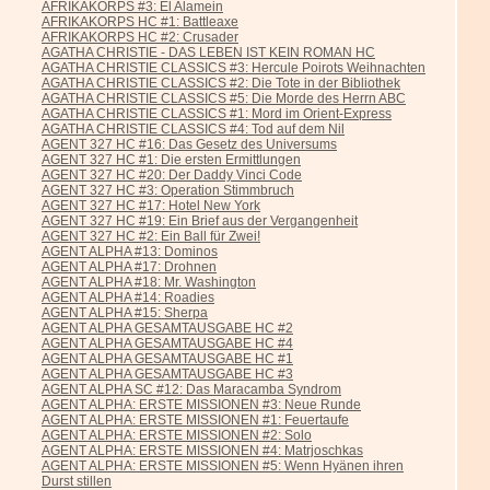
AFRIKAKORPS #3: El Alamein
AFRIKAKORPS HC #1: Battleaxe
AFRIKAKORPS HC #2: Crusader
AGATHA CHRISTIE - DAS LEBEN IST KEIN ROMAN HC
AGATHA CHRISTIE CLASSICS #3: Hercule Poirots Weihnachten
AGATHA CHRISTIE CLASSICS #2: Die Tote in der Bibliothek
AGATHA CHRISTIE CLASSICS #5: Die Morde des Herrn ABC
AGATHA CHRISTIE CLASSICS #1: Mord im Orient-Express
AGATHA CHRISTIE CLASSICS #4: Tod auf dem Nil
AGENT 327 HC #16: Das Gesetz des Universums
AGENT 327 HC #1: Die ersten Ermittlungen
AGENT 327 HC #20: Der Daddy Vinci Code
AGENT 327 HC #3: Operation Stimmbruch
AGENT 327 HC #17: Hotel New York
AGENT 327 HC #19: Ein Brief aus der Vergangenheit
AGENT 327 HC #2: Ein Ball für Zwei!
AGENT ALPHA #13: Dominos
AGENT ALPHA #17: Drohnen
AGENT ALPHA #18: Mr. Washington
AGENT ALPHA #14: Roadies
AGENT ALPHA #15: Sherpa
AGENT ALPHA GESAMTAUSGABE HC #2
AGENT ALPHA GESAMTAUSGABE HC #4
AGENT ALPHA GESAMTAUSGABE HC #1
AGENT ALPHA GESAMTAUSGABE HC #3
AGENT ALPHA SC #12: Das Maracamba Syndrom
AGENT ALPHA: ERSTE MISSIONEN #3: Neue Runde
AGENT ALPHA: ERSTE MISSIONEN #1: Feuertaufe
AGENT ALPHA: ERSTE MISSIONEN #2: Solo
AGENT ALPHA: ERSTE MISSIONEN #4: Matrjoschkas
AGENT ALPHA: ERSTE MISSIONEN #5: Wenn Hyänen ihren
Durst stillen