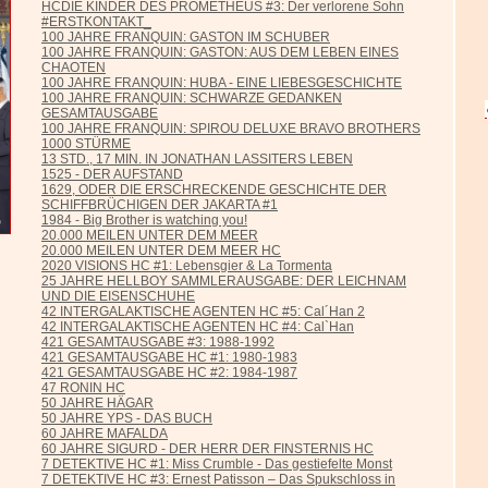
HCDIE KINDER DES PROMETHEUS #3: Der verlorene Sohn
#ERSTKONTAKT_
100 JAHRE FRANQUIN: GASTON IM SCHUBER
100 JAHRE FRANQUIN: GASTON: AUS DEM LEBEN EINES
CHAOTEN
100 JAHRE FRANQUIN: HUBA - EINE LIEBESGESCHICHTE
100 JAHRE FRANQUIN: SCHWARZE GEDANKEN
GESAMTAUSGABE
100 JAHRE FRANQUIN: SPIROU DELUXE BRAVO BROTHERS
1000 STÜRME
13 STD., 17 MIN. IN JONATHAN LASSITERS LEBEN
1525 - DER AUFSTAND
1629, ODER DIE ERSCHRECKENDE GESCHICHTE DER
SCHIFFBRÜCHIGEN DER JAKARTA #1
1984 - Big Brother is watching you!
20.000 MEILEN UNTER DEM MEER
20.000 MEILEN UNTER DEM MEER HC
2020 VISIONS HC #1: Lebensgier & La Tormenta
25 JAHRE HELLBOY SAMMLERAUSGABE: DER LEICHNAM
UND DIE EISENSCHUHE
42 INTERGALAKTISCHE AGENTEN HC #5: Cal´Han 2
42 INTERGALAKTISCHE AGENTEN HC #4: Cal`Han
421 GESAMTAUSGABE #3: 1988-1992
421 GESAMTAUSGABE HC #1: 1980-1983
421 GESAMTAUSGABE HC #2: 1984-1987
47 RONIN HC
50 JAHRE HÄGAR
50 JAHRE YPS - DAS BUCH
60 JAHRE MAFALDA
60 JAHRE SIGURD - DER HERR DER FINSTERNIS HC
7 DETEKTIVE HC #1: Miss Crumble - Das gestiefelte Monst
7 DETEKTIVE HC #3: Ernest Patisson – Das Spukschloss in